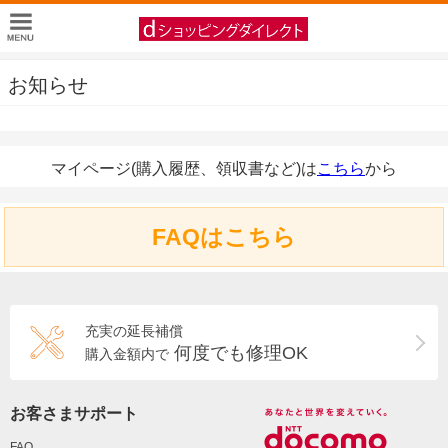
お知らせ
マイページ(購入履歴、領収書など)は
こちら
から
FAQはこちら
充実の延長補償
何度でも修理OK
購入金額内で
お客さまサポート
FAQ