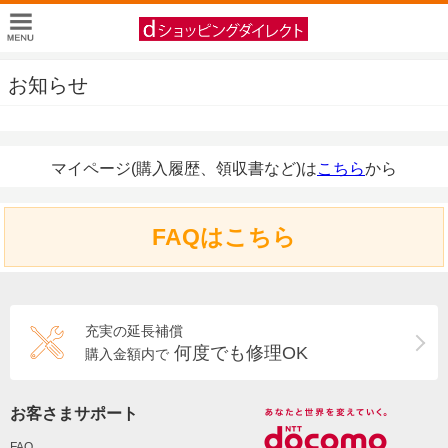
お知らせ
マイページ(購入履歴、領収書など)は
こちら
から
FAQはこちら
充実の延長補償
何度でも修理OK
購入金額内で
お客さまサポート
FAQ