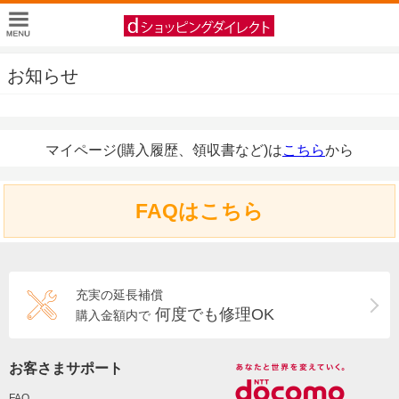
お知らせ
マイページ(購入履歴、領収書など)は
こちら
から
FAQはこちら
充実の延長補償
何度でも修理OK
購入金額内で
お客さまサポート
FAQ