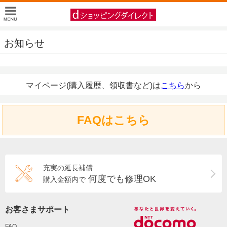
お知らせ
マイページ(購入履歴、領収書など)は
こちら
から
FAQはこちら
充実の延長補償
何度でも修理OK
購入金額内で
お客さまサポート
FAQ