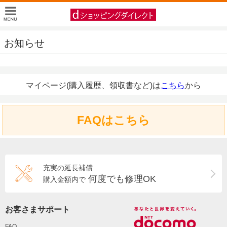
お知らせ
マイページ(購入履歴、領収書など)は
こちら
から
FAQはこちら
充実の延長補償
何度でも修理OK
購入金額内で
お客さまサポート
FAQ