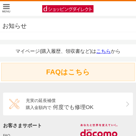
お知らせ
マイページ(購入履歴、領収書など)は
こちら
から
FAQはこちら
充実の延長補償
何度でも修理OK
購入金額内で
お客さまサポート
FAQ