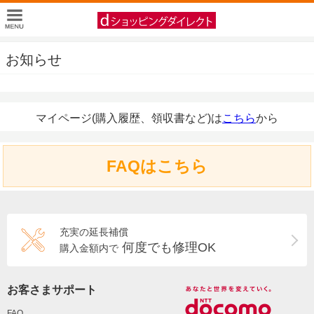
お知らせ
マイページ(購入履歴、領収書など)は
こちら
から
FAQはこちら
充実の延長補償
何度でも修理OK
購入金額内で
お客さまサポート
FAQ