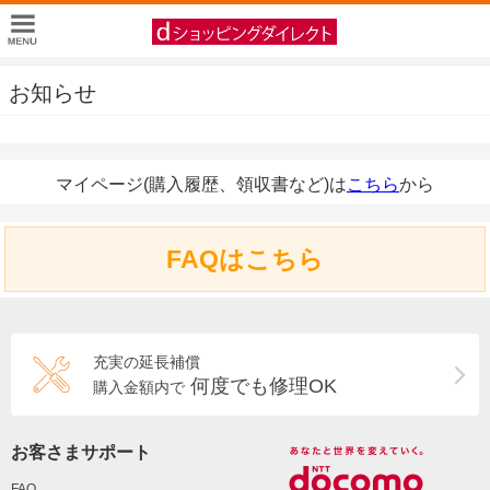
お知らせ
マイページ(購入履歴、領収書など)は
こちら
から
FAQはこちら
充実の延長補償
何度でも修理OK
購入金額内で
お客さまサポート
FAQ