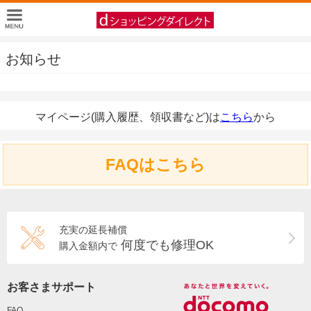
お知らせ
マイページ(購入履歴、領収書など)は
こちら
から
FAQはこちら
充実の延長補償
何度でも修理OK
購入金額内で
お客さまサポート
FAQ