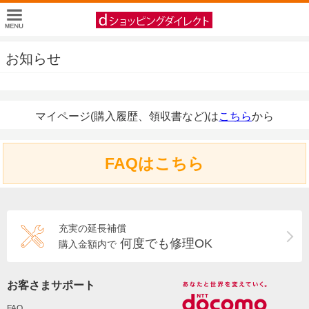
お知らせ
マイページ(購入履歴、領収書など)は
こちら
から
FAQはこちら
充実の延長補償
何度でも修理OK
購入金額内で
お客さまサポート
FAQ