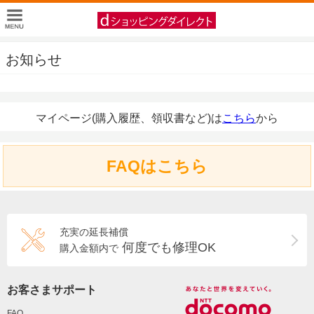
お知らせ
マイページ(購入履歴、領収書など)は
こちら
から
FAQはこちら
充実の延長補償
何度でも修理OK
購入金額内で
お客さまサポート
FAQ