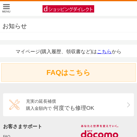
お知らせ
マイページ(購入履歴、領収書など)は
こちら
から
FAQはこちら
充実の延長補償
何度でも修理OK
購入金額内で
お客さまサポート
FAQ