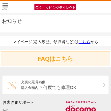
お知らせ
マイページ(購入履歴、領収書など)は
こちら
から
FAQはこちら
充実の延長補償
何度でも修理OK
購入金額内で
お客さまサポート
FAQ