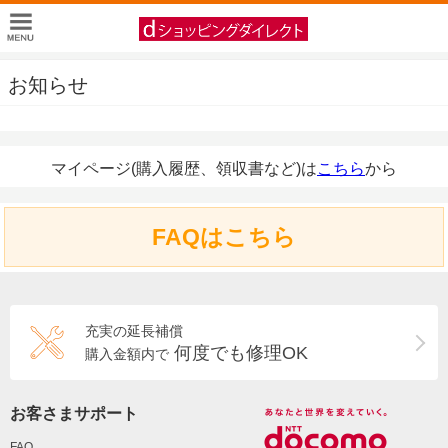
お知らせ
マイページ(購入履歴、領収書など)は
こちら
から
FAQはこちら
充実の延長補償
何度でも修理OK
購入金額内で
お客さまサポート
FAQ