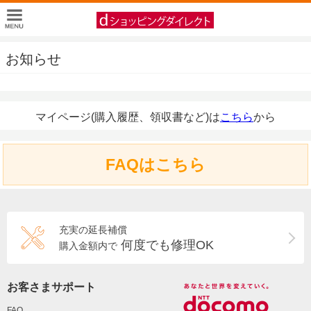
お知らせ
マイページ(購入履歴、領収書など)は
こちら
から
FAQはこちら
充実の延長補償
何度でも修理OK
購入金額内で
お客さまサポート
FAQ