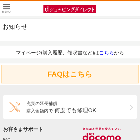
お知らせ
マイページ(購入履歴、領収書など)は
こちら
から
FAQはこちら
充実の延長補償
何度でも修理OK
購入金額内で
お客さまサポート
FAQ