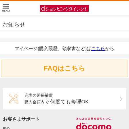
お知らせ
マイページ(購入履歴、領収書など)は
こちら
から
FAQはこちら
充実の延長補償
何度でも修理OK
購入金額内で
お客さまサポート
FAQ