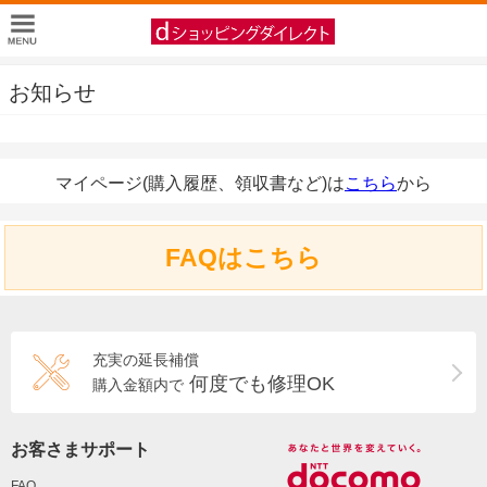
お知らせ
マイページ(購入履歴、領収書など)は
こちら
から
FAQはこちら
充実の延長補償
何度でも修理OK
購入金額内で
お客さまサポート
FAQ