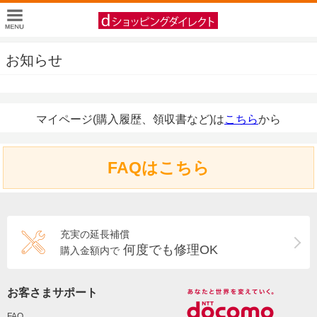
お知らせ
マイページ(購入履歴、領収書など)は
こちら
から
FAQはこちら
充実の延長補償
何度でも修理OK
購入金額内で
お客さまサポート
FAQ