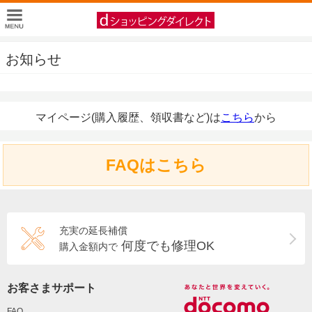
お知らせ
マイページ(購入履歴、領収書など)は
こちら
から
FAQはこちら
充実の延長補償
何度でも修理OK
購入金額内で
お客さまサポート
FAQ