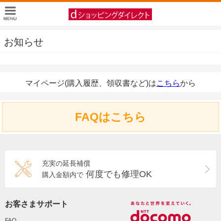
お知らせ
マイページ(購入履歴、領収書など)は
こちら
から
FAQはこちら
充実の延長補償
何度でも修理OK
購入金額内で
お客さまサポート
FAQ