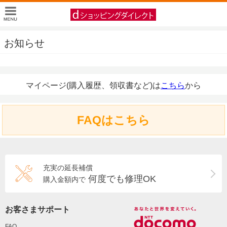
お知らせ
マイページ(購入履歴、領収書など)は
こちら
から
FAQはこちら
充実の延長補償
何度でも修理OK
購入金額内で
お客さまサポート
FAQ