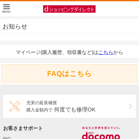
お知らせ
マイページ(購入履歴、領収書など)は
こちら
から
FAQはこちら
充実の延長補償
何度でも修理OK
購入金額内で
お客さまサポート
FAQ