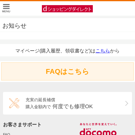
お知らせ
マイページ(購入履歴、領収書など)は
こちら
から
FAQはこちら
充実の延長補償
何度でも修理OK
購入金額内で
お客さまサポート
FAQ