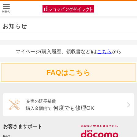
お知らせ
マイページ(購入履歴、領収書など)は
こちら
から
FAQはこちら
充実の延長補償
何度でも修理OK
購入金額内で
お客さまサポート
FAQ