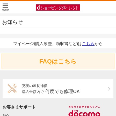
お知らせ
マイページ(購入履歴、領収書など)は
こちら
から
FAQはこちら
充実の延長補償
何度でも修理OK
購入金額内で
お客さまサポート
FAQ