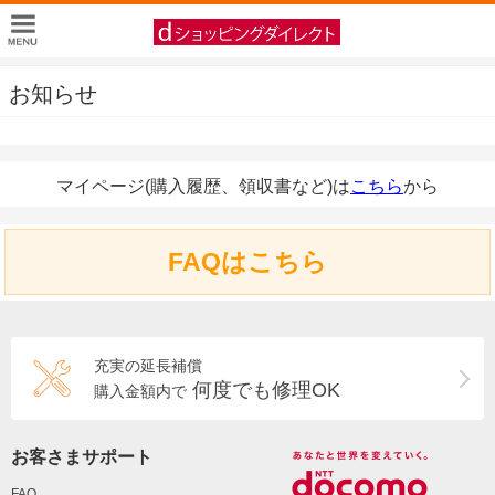
お知らせ
マイページ(購入履歴、領収書など)は
こちら
から
FAQはこちら
充実の延長補償
何度でも修理OK
購入金額内で
お客さまサポート
FAQ