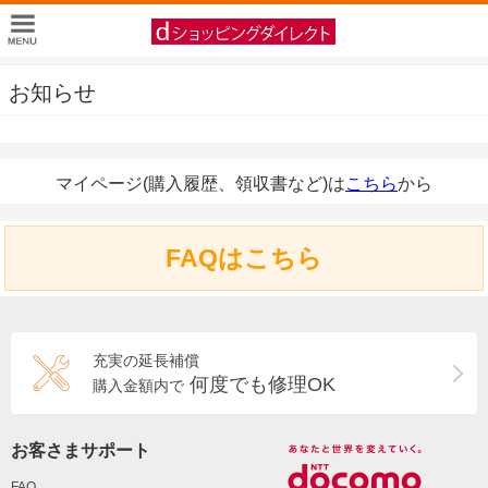
お知らせ
マイページ(購入履歴、領収書など)は
こちら
から
FAQはこちら
充実の延長補償
何度でも修理OK
購入金額内で
お客さまサポート
FAQ