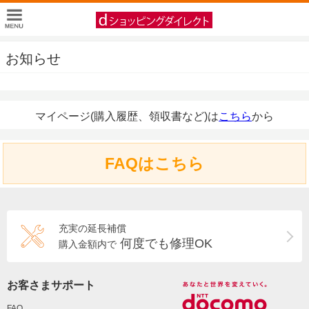
お知らせ
マイページ(購入履歴、領収書など)は
こちら
から
FAQはこちら
充実の延長補償
何度でも修理OK
購入金額内で
お客さまサポート
FAQ