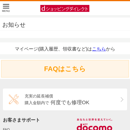
お知らせ
マイページ(購入履歴、領収書など)は
こちら
から
FAQはこちら
充実の延長補償
何度でも修理OK
購入金額内で
お客さまサポート
FAQ