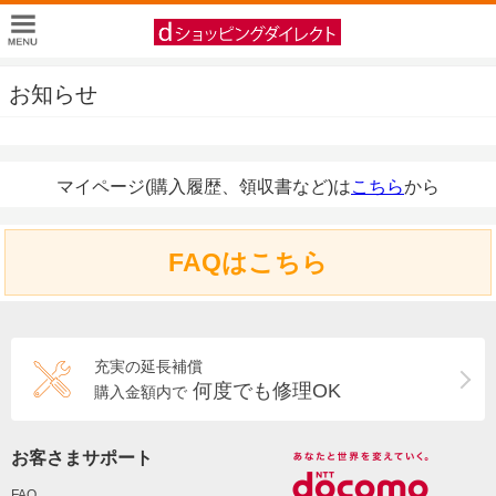
お知らせ
マイページ(購入履歴、領収書など)は
こちら
から
FAQはこちら
充実の延長補償
何度でも修理OK
購入金額内で
お客さまサポート
FAQ