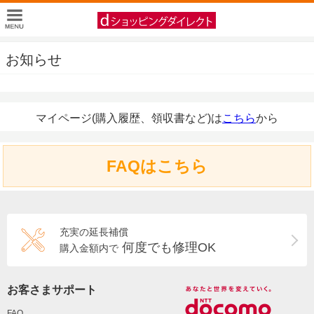
お知らせ
マイページ(購入履歴、領収書など)は
こちら
から
FAQはこちら
充実の延長補償
何度でも修理OK
購入金額内で
お客さまサポート
FAQ