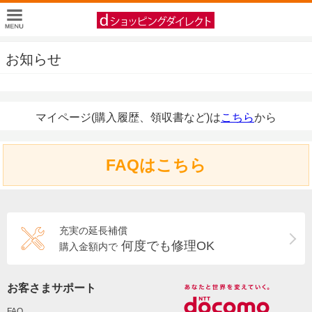
お知らせ
マイページ(購入履歴、領収書など)は
こちら
から
FAQはこちら
充実の延長補償
何度でも修理OK
購入金額内で
お客さまサポート
FAQ