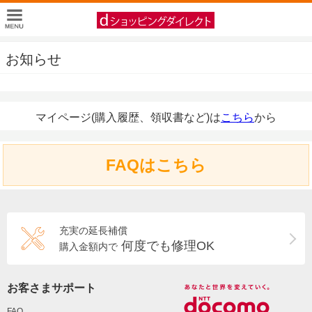
お知らせ
マイページ(購入履歴、領収書など)は
こちら
から
FAQはこちら
充実の延長補償
何度でも修理OK
購入金額内で
お客さまサポート
FAQ