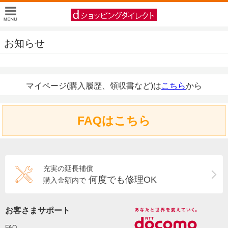
お知らせ
マイページ(購入履歴、領収書など)は
こちら
から
FAQはこちら
充実の延長補償
何度でも修理OK
購入金額内で
お客さまサポート
FAQ