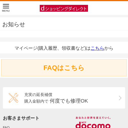
お知らせ
マイページ(購入履歴、領収書など)は
こちら
から
FAQはこちら
充実の延長補償
何度でも修理OK
購入金額内で
お客さまサポート
FAQ