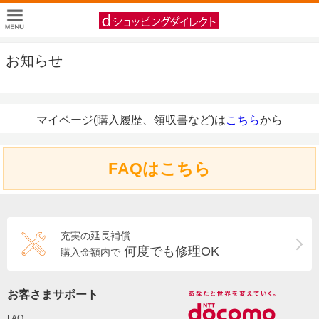
お知らせ
マイページ(購入履歴、領収書など)は
こちら
から
FAQはこちら
充実の延長補償
何度でも修理OK
購入金額内で
お客さまサポート
FAQ