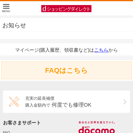
お知らせ
マイページ(購入履歴、領収書など)は
こちら
から
FAQはこちら
充実の延長補償
何度でも修理OK
購入金額内で
お客さまサポート
FAQ