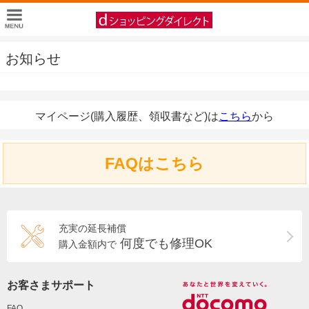
お知らせ
マイページ(購入履歴、領収書など)は
こちら
から
FAQはこちら
充実の延長補償
何度でも修理OK
購入金額内で
お客さまサポート
FAQ