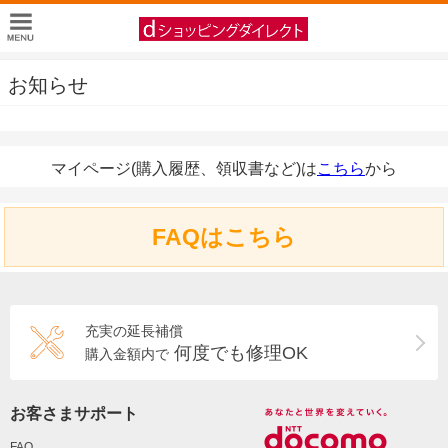
お知らせ
マイページ(購入履歴、領収書など)は
こちら
から
FAQはこちら
充実の延長補償
何度でも修理OK
購入金額内で
お客さまサポート
FAQ