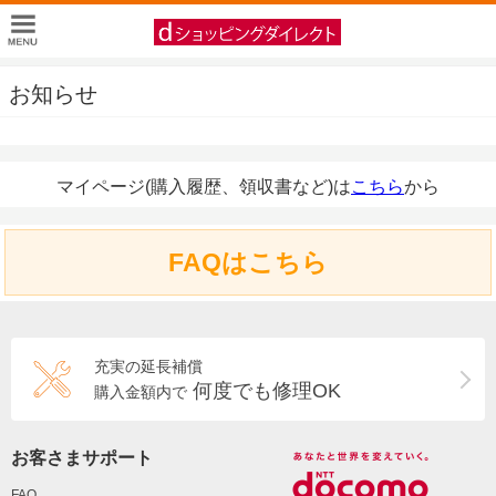
お知らせ
マイページ(購入履歴、領収書など)は
こちら
から
FAQはこちら
充実の延長補償
何度でも修理OK
購入金額内で
お客さまサポート
FAQ