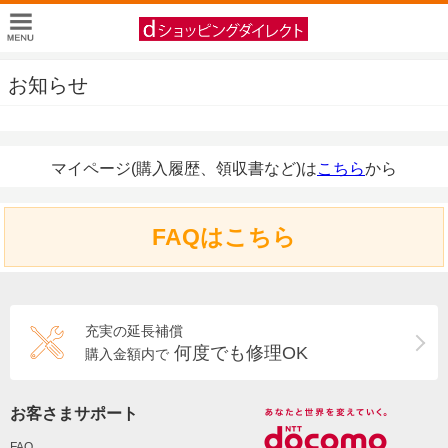
お知らせ
マイページ(購入履歴、領収書など)は
こちら
から
FAQはこちら
充実の延長補償
何度でも修理OK
購入金額内で
お客さまサポート
FAQ