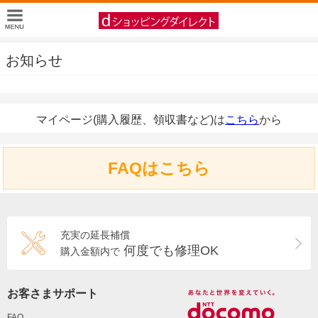
お知らせ
マイページ(購入履歴、領収書など)は
こちら
から
FAQはこちら
充実の延長補償
何度でも修理OK
購入金額内で
お客さまサポート
FAQ