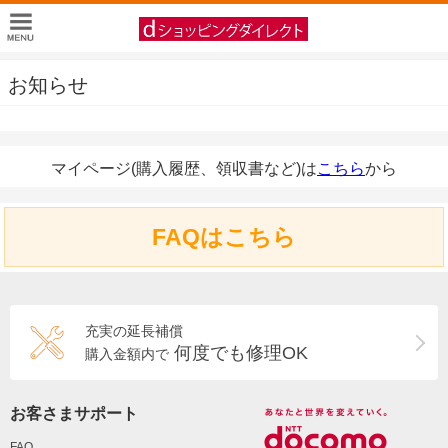
お知らせ
マイページ(購入履歴、領収書など)は
こちら
から
FAQはこちら
充実の延長補償
何度でも修理OK
購入金額内で
お客さまサポート
FAQ