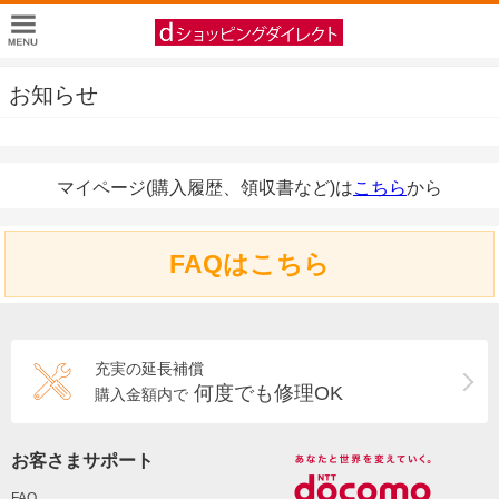
お知らせ
マイページ(購入履歴、領収書など)は
こちら
から
FAQはこちら
充実の延長補償
何度でも修理OK
購入金額内で
お客さまサポート
FAQ