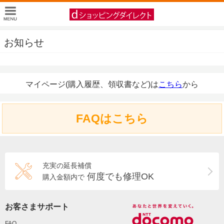
お知らせ
マイページ(購入履歴、領収書など)は
こちら
から
FAQはこちら
充実の延長補償
何度でも修理OK
購入金額内で
お客さまサポート
FAQ