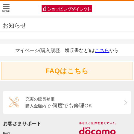
お知らせ
マイページ(購入履歴、領収書など)は
こちら
から
FAQはこちら
充実の延長補償
何度でも修理OK
購入金額内で
お客さまサポート
FAQ