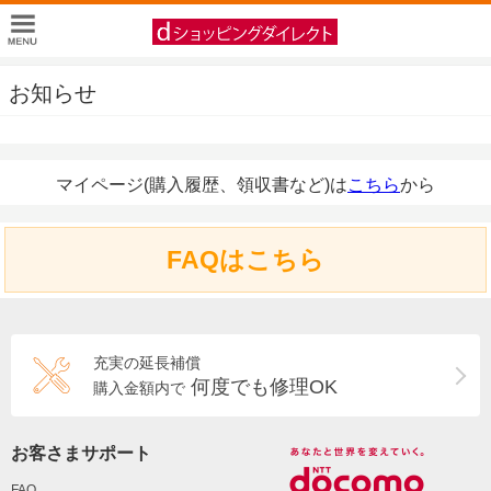
お知らせ
マイページ(購入履歴、領収書など)は
こちら
から
FAQはこちら
充実の延長補償
何度でも修理OK
購入金額内で
お客さまサポート
FAQ