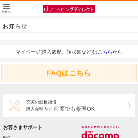
お知らせ
マイページ(購入履歴、領収書など)は
こちら
から
FAQはこちら
充実の延長補償
何度でも修理OK
購入金額内で
お客さまサポート
FAQ