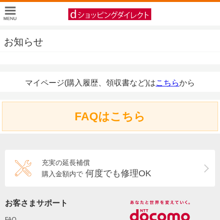
お知らせ
マイページ(購入履歴、領収書など)は
こちら
から
FAQはこちら
充実の延長補償
何度でも修理OK
購入金額内で
お客さまサポート
FAQ